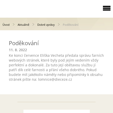
Úvod
Aktuálně
Dobré zprávy
Poděkování
Poděkování
11. 8. 2022
Ke konci července Eliška Vecheta předala správu farních
webových stránek, které byly pod jejím vedením vždy
perfektní a dokonalé. Za tuto její obětavou službu jí
patří dík celé farnosti a přání všeho dobrého. Pokud
budete mít jakékoliv náměty nebo připomínky k obsahu
stránek pište na: lomnice@dieceze.cz