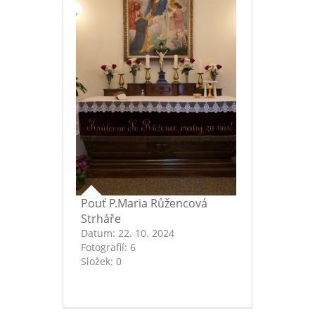
Pouť P.Maria Růžencová
Strháře
Datum:
22. 10. 2024
Fotografií:
6
Složek:
0