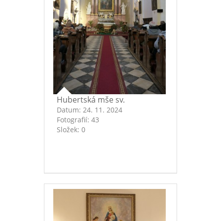
Hubertská mše sv.
Datum:
24. 11. 2024
Fotografií:
43
Složek:
0