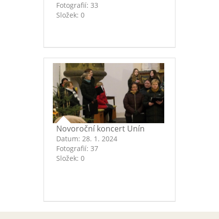
Fotografií:
33
Složek:
0
Novoroční koncert Unín
Datum:
28. 1. 2024
Fotografií:
37
Složek:
0