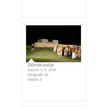
Žďárské pašije
Datum:
5. 4. 2024
Fotografií:
22
Složek:
0