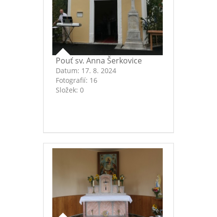
Pouť sv. Anna Šerkovice
Datum:
17. 8. 2024
Fotografií:
16
Složek:
0