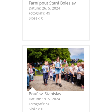
Farní pouť Stará Boleslav
Datum:
26. 5. 2024
Fotografií:
49
Složek:
0
Pouť sv. Stanislav
Datum:
19. 5. 2024
Fotografií:
96
Složek:
0