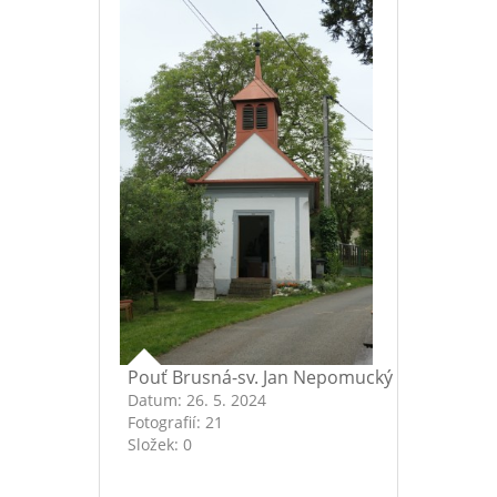
Pouť Brusná-sv. Jan Nepomucký
Datum:
26. 5. 2024
Fotografií:
21
Složek:
0