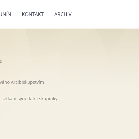
UNÍN
KONTAKT
ARCHIV
e
ováno Arcibiskupstvím
o setkání synodální skupinky.