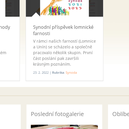
ynody
Synodní příspěvek lomnické
farnosti
V rámci našich farností (Lomnice
a Unín) se scházelo a společně
ském
pracovalo několik skupin. První
část poslání pak završili
krásným poznáním.
23. 2. 2022 |
Rubrika:
Synoda
Poslední fotogalerie
Oblíb