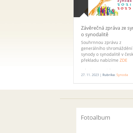
Závěrečná zpráva ze s
o synodalitě
Souhrnnou zprávu z
generálního shromáždění
synody o synodalitě v če
překladu nabízíme
ZDE
Zdroj: www.cirkev.cz
27. 11. 2023 |
Rubrika:
Synoda
Fotoalbum