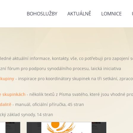
BOHOSLUŽBY
AKTUÁLNĚ
LOMNICE
ledné aktuální informace, kontakty, vše, co potřebuji pro zapojení s
zní fórum pro podporu synodálního procesu, laická iniciativa
skupiny
- inspirace pro koordinátory skupinek na tři setkání, zprac
ve skupinkách
- několik textů z Písma svatého, které jsou vhodné pr
alitě
- manuál, oficiální příručka, 45 stran
ický základ synody, 14 stran