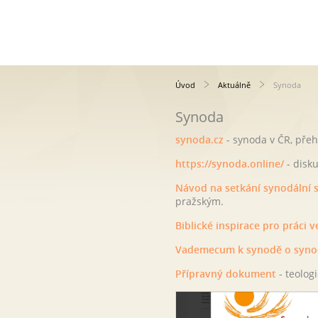
Úvod
Aktuálně
Synoda
Synoda
synoda.cz
- synoda v ČR, přeh
https://synoda.online/
- disku
Návod na setkání synodální 
pražským.
Biblické inspirace pro práci 
Vademecum k synodě o synod
Přípravný dokument
- teolog