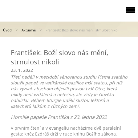
Úvod
Aktuálně
František: Boží slovo nás mění, strnulost nikoli
František: Boží slovo nás mění,
strnulost nikoli
23. 1. 2022
Třetí neděli v mezidobí věnovanou studiu Písma svatého
sloužil papež ve vatikánské bazilice mši svatou, při níž
nás vyzval, abychom objevili pravou tvář Otce, která
nikdy není vzdálená a netečná, ale vždy je člověku
nablízku. Během liturgie udělil službu lektorů a
katechetů laikům z různých zemí.
Homilie papeže Františka z 23. ledna 2022
V prvním čtení a v evangeliu nacházíme dvě paralelní
gesta: kněz Ezdráš drží v ruce knihu Božího zákona,