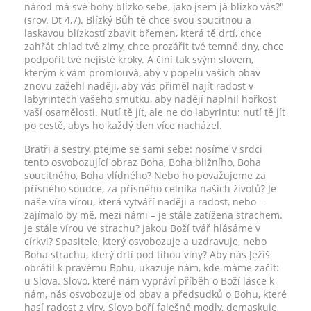
národ má své bohy blízko sebe, jako jsem já blízko vás?"
(srov. Dt 4,7). Blízký Bůh tě chce svou soucitnou a
laskavou blízkostí zbavit břemen, která tě drtí, chce
zahřát chlad tvé zimy, chce prozářit tvé temné dny, chce
podpořit tvé nejisté kroky. A činí tak svým slovem,
kterým k vám promlouvá, aby v popelu vašich obav
znovu zažehl naději, aby vás přiměl najít radost v
labyrintech vašeho smutku, aby nadějí naplnil hořkost
vaší osamělosti. Nutí tě jít, ale ne do labyrintu: nutí tě jít
po cestě, abys ho každý den více nacházel.
Bratři a sestry, ptejme se sami sebe: nosíme v srdci
tento osvobozující obraz Boha, Boha bližního, Boha
soucitného, Boha vlídného? Nebo ho považujeme za
přísného soudce, za přísného celníka našich životů? Je
naše víra vírou, která vytváří naději a radost, nebo –
zajímalo by mě, mezi námi – je stále zatížena strachem.
Je stále vírou ve strachu? Jakou Boží tvář hlásáme v
církvi? Spasitele, který osvobozuje a uzdravuje, nebo
Boha strachu, který drtí pod tíhou viny? Aby nás Ježíš
obrátil k pravému Bohu, ukazuje nám, kde máme začít:
u Slova. Slovo, které nám vypráví příběh o Boží lásce k
nám, nás osvobozuje od obav a předsudků o Bohu, které
hasí radost z víry. Slovo boří falešné modly, demaskuje