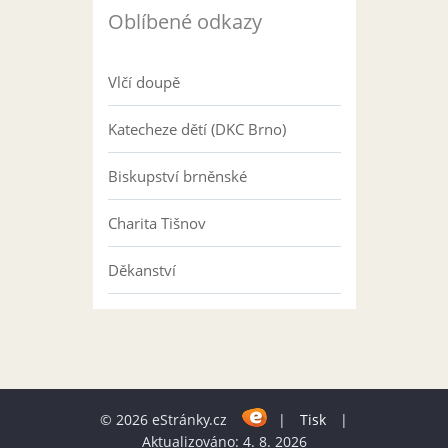
Oblíbené odkazy
Vlčí doupě
Katecheze dětí (DKC Brno)
Biskupství brněnské
Charita Tišnov
Děkanství
© 2026 eStránky.cz
|
Tisk
|
Aktualizováno: 4. 8. 2026