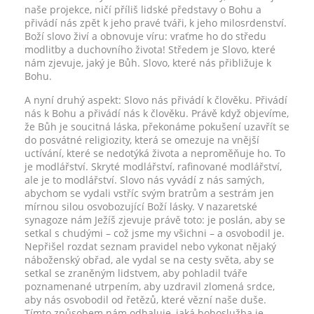
naše projekce, ničí příliš lidské představy o Bohu a
přivádí nás zpět k jeho pravé tváři, k jeho milosrdenství.
Boží slovo živí a obnovuje víru: vraťme ho do středu
modlitby a duchovního života! Středem je Slovo, které
nám zjevuje, jaký je Bůh. Slovo, které nás přibližuje k
Bohu.
A nyní druhý aspekt: Slovo nás přivádí k člověku. Přivádí
nás k Bohu a přivádí nás k člověku. Právě když objevíme,
že Bůh je soucitná láska, překonáme pokušení uzavřít se
do posvátné religiozity, která se omezuje na vnější
uctívání, které se nedotýká života a neproměňuje ho. To
je modlářství. Skryté modlářství, rafinované modlářství,
ale je to modlářství. Slovo nás vyvádí z nás samých,
abychom se vydali vstříc svým bratrům a sestrám jen
mírnou silou osvobozující Boží lásky. V nazaretské
synagoze nám Ježíš zjevuje právě toto: je poslán, aby se
setkal s chudými – což jsme my všichni – a osvobodil je.
Nepřišel rozdat seznam pravidel nebo vykonat nějaký
náboženský obřad, ale vydal se na cesty světa, aby se
setkal se zraněným lidstvem, aby pohladil tváře
poznamenané utrpením, aby uzdravil zlomená srdce,
aby nás osvobodil od řetězů, které vězní naše duše.
Tímto způsobem nám odhaluje, jaká bohoslužba je