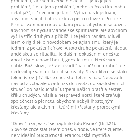
problémů, za "nemůžeme nic dělat", "je to jejich
problém", "je to jeho problém", nebo za "co s tím mohu
dělat já?", či "nechme je tam". Vybízí nás k jednání,
abychom spojili bohoslužbu a péči o člověka. Protože
Písmo svaté nám nebylo dáno proto, abychom se bavili,
abychom se hýčkali v andělské spiritualitě, ale abychom
vyšli vstříc druhým a přiblížili se jejich ranám. Mluvil
jsem o rigiditě, o novodobém pelagianismu, který je
jedním z pokušení církve. A toto druhé pokušení, hledat
andělskou spiritualitu, je dalším pokušením dneška:
gnostická duchovní hnutí, gnosticismus, který vám
nabízí Boží slovo, jež vás uvádí "na oběžnou dráhu" ale
nedovoluje vám dotknout se reality. Slovo, které se stalo
tělem (srov. J 1,14), se chce stát tělem v nás. Neodvádí
nás od života, ale uvádí nás do života, do každodenních
situací, do naslouchání utrpení našich bratří a sester,
křiku chudých, násilí a nespravedlnosti, které zraňují
společnost a planetu, abychom nebyli lhostejnými
křesťany, ale aktivními, tvůrčími křesťany, prorockými
křesťany.
"Dnes," říká Ježíš, "se naplnilo toto Písmo" (Lk 4,21).
Slovo se chce stát tělem dnes, v době, ve které žijeme,
ne v ideální budoucnosti. Francouzská mystička