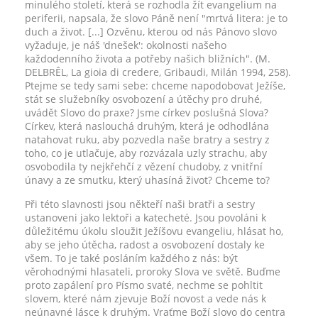
minulého století, která se rozhodla žít evangelium na
periferii, napsala, že slovo Páně není "mrtvá litera: je to
duch a život. [...] Ozvěnu, kterou od nás Pánovo slovo
vyžaduje, je náš 'dnešek': okolnosti našeho
každodenního života a potřeby našich bližních". (M.
DELBRÊL, La gioia di credere, Gribaudi, Milán 1994, 258).
Ptejme se tedy sami sebe: chceme napodobovat Ježíše,
stát se služebníky osvobození a útěchy pro druhé,
uvádět Slovo do praxe? Jsme církev poslušná Slova?
Církev, která naslouchá druhým, která je odhodlána
natahovat ruku, aby pozvedla naše bratry a sestry z
toho, co je utlačuje, aby rozvázala uzly strachu, aby
osvobodila ty nejkřehčí z vězení chudoby, z vnitřní
únavy a ze smutku, který uhasíná život? Chceme to?
Při této slavnosti jsou někteří naši bratři a sestry
ustanoveni jako lektoři a katecheté. Jsou povoláni k
důležitému úkolu sloužit Ježíšovu evangeliu, hlásat ho,
aby se jeho útěcha, radost a osvobození dostaly ke
všem. To je také posláním každého z nás: být
věrohodnými hlasateli, proroky Slova ve světě. Buďme
proto zapálení pro Písmo svaté, nechme se pohltit
slovem, které nám zjevuje Boží novost a vede nás k
neúnavné lásce k druhým. Vraťme Boží slovo do centra