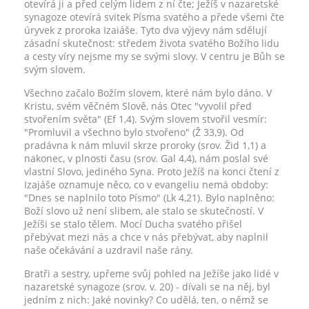
otevírá ji a před celým lidem z ní čte; Ježíš v nazaretské
synagoze otevírá svitek Písma svatého a přede všemi čte
úryvek z proroka Izaiáše. Tyto dva výjevy nám sdělují
zásadní skutečnost: středem života svatého Božího lidu
a cesty víry nejsme my se svými slovy. V centru je Bůh se
svým slovem.
Všechno začalo Božím slovem, které nám bylo dáno. V
Kristu, svém věčném Slově, nás Otec "vyvolil před
stvořením světa" (Ef 1,4). Svým slovem stvořil vesmír:
"Promluvil a všechno bylo stvořeno" (Ž 33,9). Od
pradávna k nám mluvil skrze proroky (srov. Žid 1,1) a
nakonec, v plnosti času (srov. Gal 4,4), nám poslal své
vlastní Slovo, jediného Syna. Proto Ježíš na konci čtení z
Izajáše oznamuje něco, co v evangeliu nemá obdoby:
"Dnes se naplnilo toto Písmo" (Lk 4,21). Bylo naplněno:
Boží slovo už není slibem, ale stalo se skutečností. V
Ježíši se stalo tělem. Mocí Ducha svatého přišel
přebývat mezi nás a chce v nás přebývat, aby naplnil
naše očekávání a uzdravil naše rány.
Bratři a sestry, upřeme svůj pohled na Ježíše jako lidé v
nazaretské synagoze (srov. v. 20) - dívali se na něj, byl
jedním z nich: Jaké novinky? Co udělá, ten, o němž se