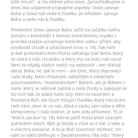
tolik mluví? - a my vítáme jeho slovo. Zprostředkujme si
dnes dva vzájemně propojené aspekty: Slovo zjevuje
Boha a Slovo nás vede k člověku. Je středem: zjevuje
Boha a vede nás k člověku.
Především Slovo zjevuje Boha. Ježíš na začátku svého
poslání v komentáři k tomuto konkrétnímu úryvku z
proroka Izaiáše oznamuje konkrétní volbu: přišel, aby
osvobodil chudé a utlačované (srov. v. 18). Tak nám
právě prostřednictvím Písma odhaluje tvář Boha, který
se stará o naši chudobu a který má na srdci náš osud.
Není to nějaký vládce sedící na nebesích – ten ošklivý
obraz Boha, ne, tak to není – ale Otec, který doprovází
naše kroky. Není chladným, odtažitým a netečným
pozorovatelem, "matematickým" Bohem, ale je Bohem s
námi, který se vášnivě zajímá o naše životy a zapojuje se
do nich tak, že pláče naše slzy. Není to neutrální a
lhostejný Bůh, ale Duch milující člověka, který nás brání,
radí nám, staví se za nás, dává v sázku sám sebe a dělá
kompromisy s naší bolestí. Je tam vždy přítomen. To je
"dobrá zpráva" (v. 18), kterou Ježíš hlásá před užaslým
pohledem všech: Bůh je blízko a chce se o mě, o tebe a
o všechny postarat. A to je Boží vlastnost: blízkost. On
sám se takto definuje; v Deuteronomiu říká lidu: "Který