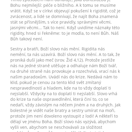
Bohu nejmilejší: péče o bližního. A k tomu se musíme
vrátit. Když se v církvi objevují pokušení k rigiditě, což je
zvrácenost, a lidé se domnívají, že najít Boha znamená
stát se přísnějším, s více pravidly, správnými věcmi,
jasnými věcmi... Tak to není. Když uvidíme náznaky této
rigidity, hned si řekněme: to je modla, to není Bůh. Náš
Bůh takový není.
Sestry a bratři, Boží slovo nás mění. Rigidita nás
nemění, ta nás uzavírá. Boží slovo nás mění. A to tak, že
proniká duší jako meč (srov. Žid 4,12). Protože jestliže
nás na jedné straně utěšuje a odhaluje nám Boží tvář,
na druhé straně nás provokuje a rozechvívá, vrací nás k
našim paradoxům. Uvádí nás do krize. Nedává nám to
klid, pokud je cenou za tento klid svět zmítaný
nespravedlností a hladem, kde na to vždy doplatí ti
nejslabší. Vždycky na to doplatí ti nejslabší. Slovo vrhá
do krize ta naše ospravedlnění, která činí to, co se
nedaří, vždy závislým na něčem jiném a na druhých. Jak
bolestné je vidět naše bratry a sestry umírat na moři,
protože jim není dovoleno vystoupit z lodi! A někteří to
dělají ve jménu Boha. Boží slovo nás vyzývá, abychom
vyšli ven, abychom se neschovávali za složitost