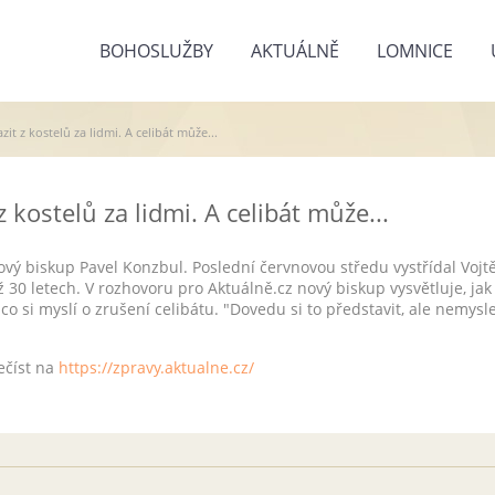
BOHOSLUŽBY
AKTUÁLNĚ
LOMNICE
it z kostelů za lidmi. A celibát může...
 kostelů za lidmi. A celibát může...
ový biskup Pavel Konzbul. Poslední červnovou středu vystřídal Vojtě
 30 letech. V rozhovoru pro Aktuálně.cz nový biskup vysvětluje, jak 
 co si myslí o zrušení celibátu. "Dovedu si to představit, ale nemysle
ečíst na
https://zpravy.aktualne.cz/