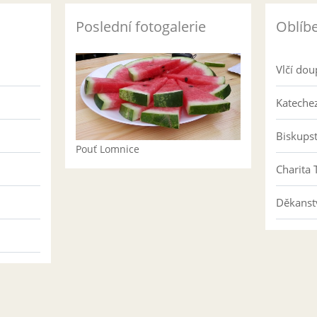
Poslední fotogalerie
Oblíb
Vlčí dou
Katechez
Biskups
Pouť Lomnice
Charita 
Děkanst