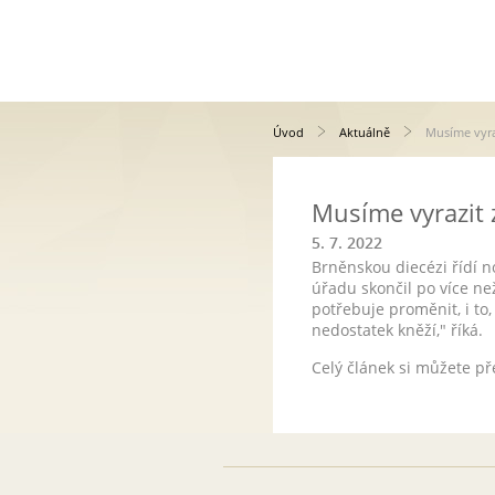
Úvod
Aktuálně
Musíme vyraz
Musíme vyrazit z
5. 7. 2022
Brněnskou diecézi řídí n
úřadu skončil po více než
potřebuje proměnit, i to,
nedostatek kněží," říká.
Celý článek si můžete př