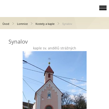
Úvod
Lomnice
Kostely a kaple
Synalov
Synalov
kaple sv. andělů strážných