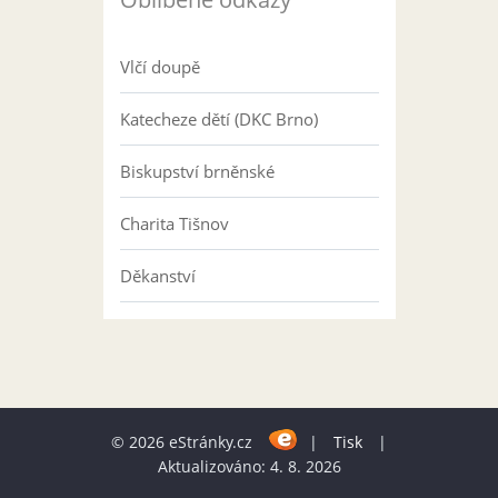
Vlčí doupě
Katecheze dětí (DKC Brno)
Biskupství brněnské
Charita Tišnov
Děkanství
© 2026 eStránky.cz
|
Tisk
|
Aktualizováno: 4. 8. 2026