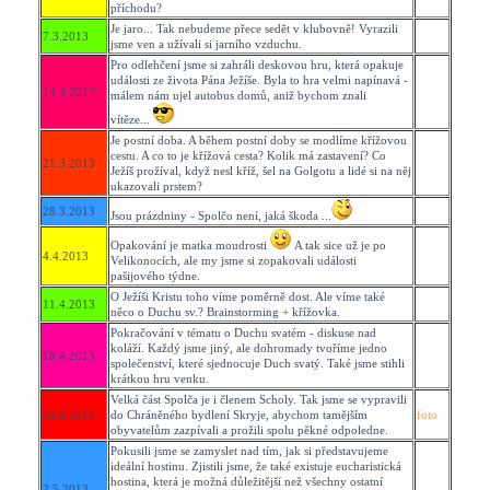
příchodu?
Je jaro... Tak nebudeme přece sedět v klubovně! Vyrazili
7.3.2013
jsme ven a užívali si jarního vzduchu.
Pro odlehčení jsme si zahráli deskovou hru, která opakuje
události ze života Pána Ježíše. Byla to hra velmi napínavá -
14.3.2013
málem nám ujel autobus domů, aniž bychom znali
vítěze...
Je postní doba. A během postní doby se modlíme křížovou
cestu. A co to je křížová cesta? Kolik má zastavení? Co
21.3.2013
Ježíš prožíval, když nesl kříž, šel na Golgotu a lidé si na něj
ukazovali prstem?
28.3.2013
Jsou prázdniny - Spolčo není, jaká škoda ...
Opakování je matka moudrosti
A tak sice už je po
4.4.2013
Velikonocích, ale my jsme si zopakovali události
pašijového týdne.
O Ježíši Kristu toho víme poměrně dost. Ale víme také
11.4.2013
něco o Duchu sv.? Brainstorming + křížovka.
Pokračování v tématu o Duchu svatém - diskuse nad
koláží. Každý jsme jiný, ale dohromady tvoříme jedno
18.4.2013
společenství, které sjednocuje Duch svatý. Také jsme stihli
krátkou hru venku.
Velká část Spolča je i členem Scholy. Tak jsme se vypravili
25.4.2013
do Chráněného bydlení Skryje, abychom tamějším
foto
obyvatelům zazpívali a prožili spolu pěkné odpoledne.
Pokusili jsme se zamyslet nad tím, jak si představujeme
ideální hostinu. Zjistili jsme, že také existuje eucharistická
hostina, která je možná důležitější než všechny ostatní
2.5.2013