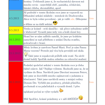
hostiny. Uvědomili jsme si, že eucharistická slavnost má
mnoho rovin - nejsvětější oběť, památka, očekávání,
lámání chleba, shromáždění, apod.
Již podruhé v tomto školním roce jsme se vypravili na
Děkanátní setkání mládeže - tentokrát do Doubravníka.
4.5.2013
foto
Akce to byla velmi povedená - jak je vidět
zde
. Děkujeme
a těšíme se na další setkání.
Venku je krásně - svítí sluníčko - tak přece nebudeme sedět
9.5.2013
v klubovně! Vyrazili jsme tedy ven a hráli různé hry.
Hraní her se nám zalíbilo natolik, že jsme po krátkém
16.5.2013
zamyšlení se nad příběhem o seslání Ducha svatého,
pokračovali v hraní.
Měsíc květen je zasvěcen Panně Marii. Proč je nám Panna
Maria vzorem? Protože její víra byla pevnější než skála.
23.5.2013
Také jsme si zopakovali průběh mše svaté. Na závěr
dostal každý Spolčák malou odměnu za celoroční snažení.
Poslední společné setkání v tomto školním roce je třeba
řádně oslavit. Jak? Nejlépe výletem. Rozhodli jsme se, že se
vydáme do Brna. Navštívili jsme Diecézní muzeum Petrov,
kde jsme se dozvěděli mnoho zajímavostí o judaismu a
křesťanství. Také jsme navštívili sestry z misijní rodiny
30.5.2013
foto
Donum Dei. Vyřídili jim pozdravy, předali přáníčko,
pochutnali si na palačinkách a vyrazili domů. I přes
uplakané počasí se výlet vydařil.
Milí Spolčáci, krásné prázdniny a v září AHÓÓÓJ!