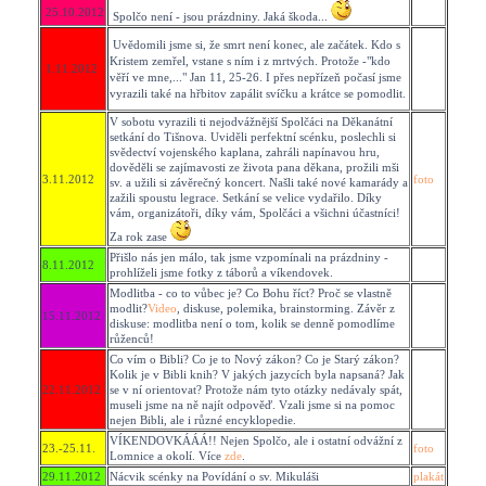
25.10.2012
Spolčo není - jsou prázdniny. Jaká škoda...
Uvědomili jsme si, že smrt není konec, ale začátek. Kdo s
Kristem zemřel, vstane s ním i z mrtvých. Protože -"kdo
1.11.2012
věří ve mne,..." Jan 11, 25-26. I přes nepřízeň počasí jsme
vyrazili také na hřbitov zapálit svíčku a krátce se pomodlit.
V sobotu vyrazili ti nejodvážnější Spolčáci na Děkanátní
setkání do Tišnova. Uviděli perfektní scénku, poslechli si
svědectví vojenského kaplana, zahráli napínavou hru,
dověděli se zajímavosti ze života pana děkana, prožili mši
3.11.2012
foto
sv. a užili si závěrečný koncert. Našli také nové kamarády a
zažili spoustu legrace. Setkání se velice vydařilo. Díky
vám, organizátoři, díky vám, Spolčáci a všichni účastníci!
Za rok zase
Přišlo nás jen málo, tak jsme vzpomínali na prázdniny -
8.11.2012
prohlíželi jsme fotky z táborů a víkendovek.
Modlitba - co to vůbec je? Co Bohu říct? Proč se vlastně
modlit?
Video
, diskuse, polemika, brainstorming. Závěr z
15.11.2012
diskuse: modlitba není o tom, kolik se denně pomodlíme
růženců!
Co vím o Bibli? Co je to Nový zákon? Co je Starý zákon?
Kolik je v Bibli knih? V jakých jazycích byla napsaná? Jak
22.11.2012
se v ní orientovat? Protože nám tyto otázky nedávaly spát,
museli jsme na ně najít odpověď. Vzali jsme si na pomoc
nejen Bibli, ale i různé encyklopedie.
VÍKENDOVKÁÁÁ!! Nejen Spolčo, ale i ostatní odvážní z
23.-25.11.
foto
Lomnice a okolí. Více
zde
.
29.11.2012
Nácvik scénky na Povídání o sv. Mikuláši
plakát