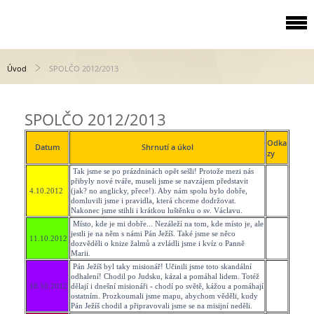
Úvod
SPOLČO 2012/2013
SPOLČO 2012/2013
Odka
Datum
Shrnutí a úkol
zy
Tak jsme se po prázdninách opět sešli! Protože mezi nás
přibyly nové tváře, museli jsme se navzájem představit
4.10.2012
(jak? no anglicky, přece!). Aby nám spolu bylo dobře,
domluvili jsme i pravidla, která chceme dodržovat.
Nakonec jsme stihli i krátkou luštěnku o sv. Václavu.
Místo, kde je mi dobře... Nezáleží na tom, kde místo je, ale
jestli je na něm s námi Pán Ježíš. Také jsme se něco
11.10.2012
dozvěděli o knize žalmů a zvládli jsme i kvíz o Panně
Marii.
Pán Ježíš byl taky misionář! Učinili jsme toto skandální
odhalení! Chodil po Judsku, kázal a pomáhal lidem. Totéž
18.10.2012
dělají i dnešní misionáři - chodí po světě, kážou a pomáhají
ostatním. Prozkoumali jsme mapu, abychom věděli, kudy
Pán Ježíš chodil a připravovali jsme se na misijní neděli.