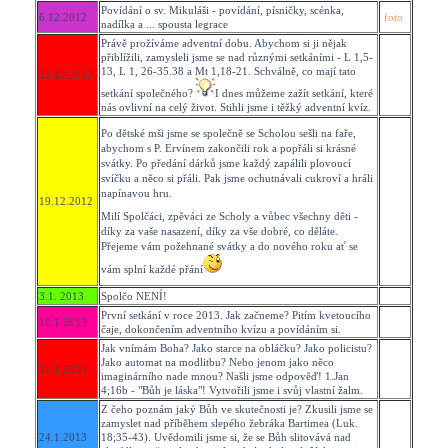
Povídání o sv. Mikuláši - povídání, písničky, scénka,
6.12.2012
foto
nadílka a ... spousta legrace
Právě prožíváme adventní dobu. Abychom si ji nějak
přiblížili, zamysleli jsme se nad různými setkáními - L 1,5-
13, L 1, 26-35.38 a Mt 1,18-21. Schválně, co mají tato
13.12.2012
setkání společného?
I dnes můžeme zažít setkání, které
nás ovlivní na celý život. Stihli jsme i těžký adventní kvíz.
Po dětské mši jsme se společně se Scholou sešli na faře,
abychom s P. Ervínem zakončili rok a popřáli si krásné
svátky. Po předání dárků jsme každý zapálili plovoucí
svíčku a něco si přáli. Pak jsme ochutnávali cukroví a hráli
napínavou hru.
19.12.2012
Milí Spolčáci, zpěváci ze Scholy a vůbec všechny děti -
díky za vaše nasazení, díky za vše dobré, co děláte.
Přejeme vám požehnané svátky a do nového roku ať se
vám splní každé přání
3.1. 2013
Spolčo NENÍ!
První setkání v roce 2013. Jak začneme? Pitím kvetoucího
10.1.2013
čaje, dokončením adventního kvízu a povídáním si.
Jak vnímám Boha? Jako starce na obláčku? Jako policistu?
Jako automat na modlitbu? Nebo jenom jako něco
17.1.2013
imaginárního nade mnou? Našli jsme odpověď! 1.Jan
4;16b - "Bůh je láska"! Vytvořili jsme i svůj vlastní žalm.
Z čeho poznám jaký Bůh ve skutečnosti je? Zkusili jsme se
zamyslet nad příběhem slepého žebráka Bartimea (Luk.
24.1.2013
18;35-43). Uvědomili jsme si, že se Bůh slitovává nad