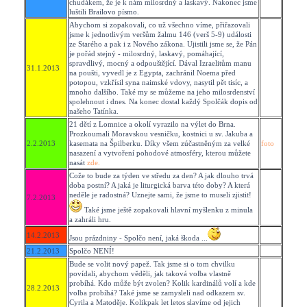
chudákem, že je k nám milosrdný a laskavý. Nakonec jsme
luštili Brailovo písmo.
Abychom si zopakovali, co už všechno víme, přiřazovali
jsme k jednotlivým veršům žalmu 146 (verš 5-9) události
ze Starého a pak i z Nového zákona. Ujistili jsme se, že Pán
je pořád stejný - milosrdný, laskavý, pomáhající,
spravdlivý, mocný a odpouštějící. Dával Izraelitům manu
31.1.2013
na poušti, vyvedl je z Egypta, zachránil Noema před
potopou, vzkřísil syna naimské vdovy, nasytil pět tisíc, a
mnoho dalšího. Také my se můžeme na jeho milosrdenství
spolehnout i dnes. Na konec dostal každý Spolčák dopis od
našeho Tatínka.
21 dětí z Lomnice a okolí vyrazilo na výlet do Brna.
Prozkoumali Moravskou vesničku, kostnici u sv. Jakuba a
2.2.2013
kasemata na Špilberku. Díky všem zúčastněným za velké
foto
nasazení a vytvoření pohodové atmosféry, kterou můžete
nasát
zde.
Cože to bude za týden ve středu za den? A jak dlouho trvá
doba postní? A jaká je liturgická barva této doby? A která
neděle je radostná? Uznejte sami, že jsme to museli zjistit!
7.2.2013
Také jsme ještě zopakovali hlavní myšlenku z minula
a zahráli hru.
14.2.2013
Jsou prázdniny - Spolčo není, jaká škoda ...
21.2.2013
Spolčo NENÍ!
Bude se volit nový papež. Tak jsme si o tom chvilku
povídali, abychom věděli, jak taková volba vlastně
probíhá. Kdo může být zvolen? Kolik kardinálů volí a kde
28.2.2013
volba probíhá? Také jsme se zamysleli nad odkazem sv.
Cyrila a Matoděje. Kolikpak let letos slavíme od jejich