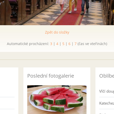
Zpět do složky
Automatické procházení:
3
|
4
|
5
|
6
|
7
(čas ve vteřinách)
Poslední fotogalerie
Oblíb
Vlčí dou
Katechez