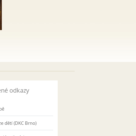
ené odkazy
pě
e dětí (DKC Brno)