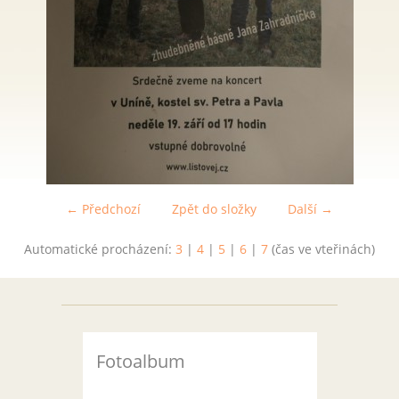
← Předchozí
Zpět do složky
Další →
Automatické procházení:
3
|
4
|
5
|
6
|
7
(čas ve vteřinách)
Fotoalbum