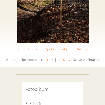
← Předchozí
Zpět do složky
Další →
Automatické procházení:
3
|
4
|
5
|
6
|
7
(čas ve vteřinách)
Fotoalbum
Rok 2026