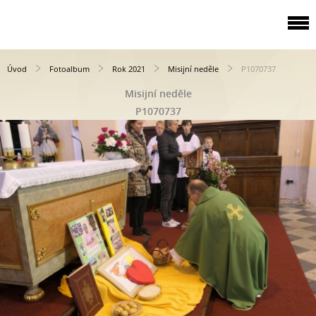
Úvod
Fotoalbum
Rok 2021
Misijní neděle
P1070737
Misijní neděle
P1070737