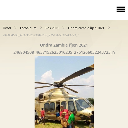
Úvod
Fotoalbum
Rok 2021
Ondra Zambie říjen 2021
246804508_4637152623016235_2751266032243723_n
Ondra Zambie říjen 2021
246804508_4637152623016235_2751266032243723_n