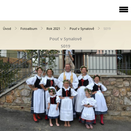
Úvod
Fotoalbum
Rok 2021
Pouť v Synalově
S019
Pouť v Synalově
S019