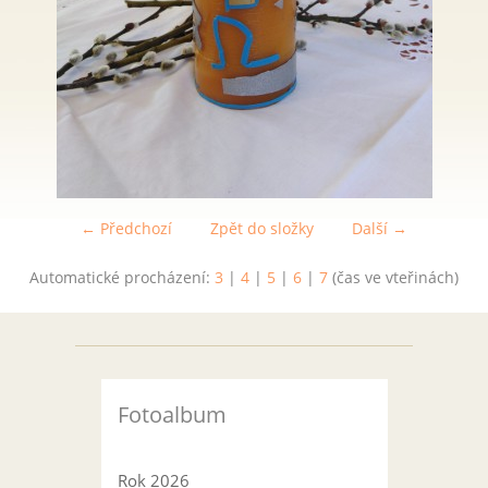
← Předchozí
Zpět do složky
Další →
Automatické procházení:
3
|
4
|
5
|
6
|
7
(čas ve vteřinách)
Fotoalbum
Rok 2026