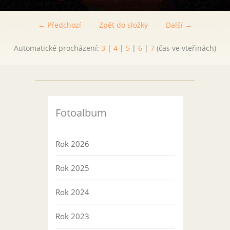
← Předchozí
Zpět do složky
Další →
Automatické procházení:
3
|
4
|
5
|
6
|
7
(čas ve vteřinách)
Fotoalbum
Rok 2026
Rok 2025
Rok 2024
Rok 2023