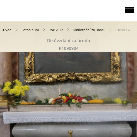
Úvod
Fotoalbum
Rok 2022
Díkůvzdání za úrodu
P1090904
Díkůvzdání za úrodu
P1090904