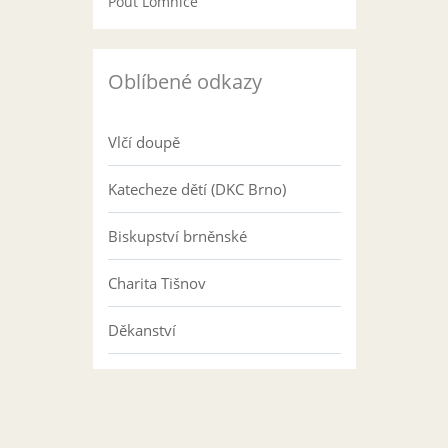
Pouť Lomnice
Oblíbené odkazy
Vlčí doupě
Katecheze dětí (DKC Brno)
Biskupství brněnské
Charita Tišnov
Děkanství