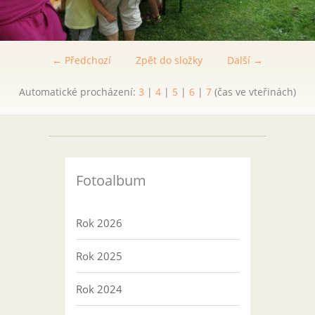
← Předchozí
Zpět do složky
Další →
Automatické procházení:
3
|
4
|
5
|
6
|
7
(čas ve vteřinách)
Fotoalbum
Rok 2026
Rok 2025
Rok 2024