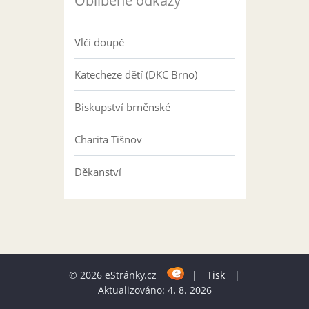
Oblíbené odkazy
Vlčí doupě
Katecheze dětí (DKC Brno)
Biskupství brněnské
Charita Tišnov
Děkanství
© 2026 eStránky.cz
|
Tisk
|
Aktualizováno: 4. 8. 2026