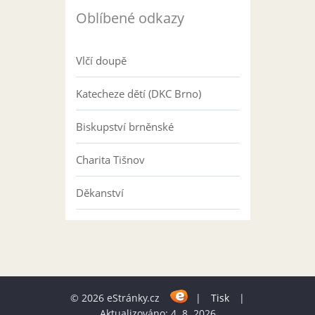
Oblíbené odkazy
Vlčí doupě
Katecheze dětí (DKC Brno)
Biskupství brněnské
Charita Tišnov
Děkanství
© 2026 eStránky.cz
|
Tisk
|
Aktualizováno: 4. 8. 2026