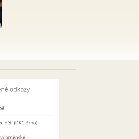
ené odkazy
pě
e dětí (DKC Brno)
tví brněnské