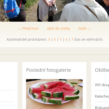
← Předchozí
Zpět do složky
Další →
Automatické procházení:
3
|
4
|
5
|
6
|
7
(čas ve vteřinách)
Poslední fotogalerie
Oblíb
Vlčí dou
Katechez
Biskups