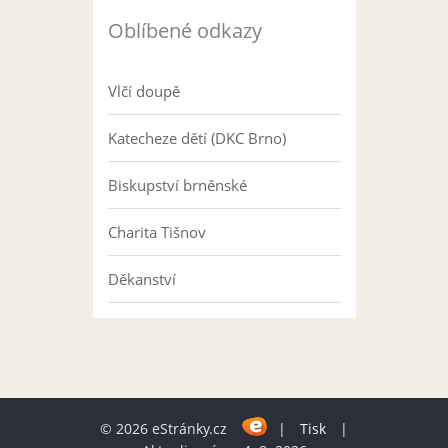
Oblíbené odkazy
Vlčí doupě
Katecheze dětí (DKC Brno)
Biskupství brněnské
Charita Tišnov
Děkanství
© 2026 eStránky.cz
|
Tisk
|