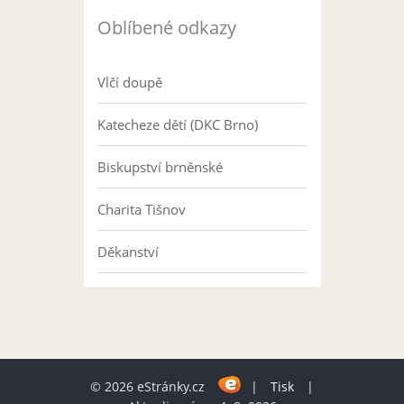
Oblíbené odkazy
Vlčí doupě
Katecheze dětí (DKC Brno)
Biskupství brněnské
Charita Tišnov
Děkanství
© 2026 eStránky.cz
|
Tisk
|