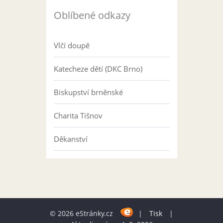
Oblíbené odkazy
Vlčí doupě
Katecheze dětí (DKC Brno)
Biskupství brněnské
Charita Tišnov
Děkanství
© 2026 eStránky.cz
|
Tisk
|