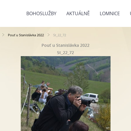
BOHOSLUŽBY
AKTUÁLNĚ
LOMNICE
Pouť u Stanislávka 2022
St_22_72
Pouť u Stanislávka 2022
St_22_72