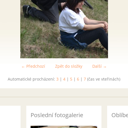
← Předchozí
Zpět do složky
Další →
Automatické procházení:
3
|
4
|
5
|
6
|
7
(čas ve vteřinách)
Poslední fotogalerie
Oblíb