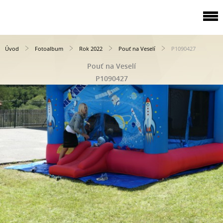
Úvod
Fotoalbum
Rok 2022
Pouť na Veselí
P1090427
Pouť na Veselí
P1090427