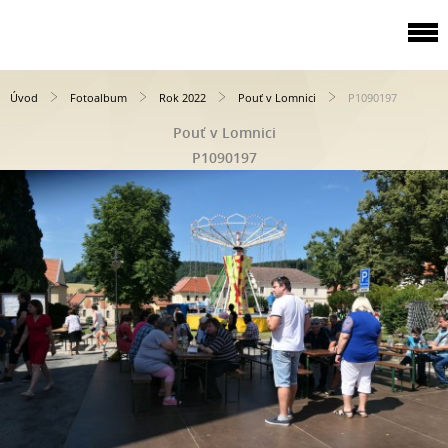
Úvod
Fotoalbum
Rok 2022
Pouť v Lomnici
P1090197
Pouť v Lomnici
P1090197