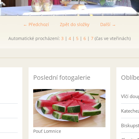
← Předchozí
Zpět do složky
Další →
Automatické procházení:
3
|
4
|
5
|
6
|
7
(čas ve vteřinách)
Poslední fotogalerie
Oblíb
Vlčí dou
Katechez
Biskups
Pouť Lomnice