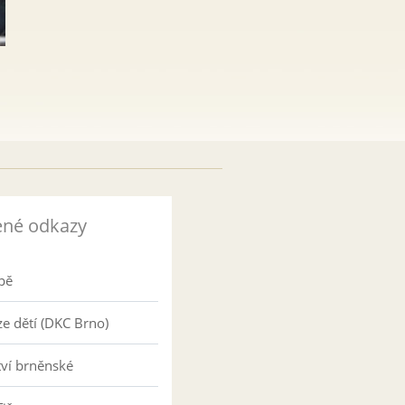
ené odkazy
pě
e dětí (DKC Brno)
tví brněnské