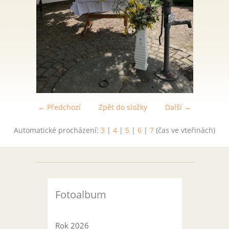
← Předchozí
Zpět do složky
Další →
Automatické procházení:
3
|
4
|
5
|
6
|
7
(čas ve vteřinách)
Fotoalbum
Rok 2026