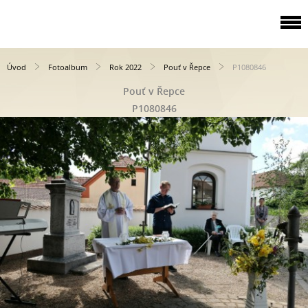
Úvod
Fotoalbum
Rok 2022
Pouť v Řepce
P1080846
Pouť v Řepce
P1080846