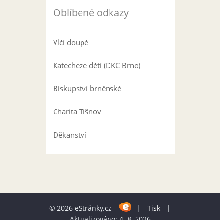
Oblíbené odkazy
Vlčí doupě
Katecheze dětí (DKC Brno)
Biskupství brněnské
Charita Tišnov
Děkanství
© 2026 eStránky.cz
|
Tisk
|
Aktualizováno: 4. 8. 2026