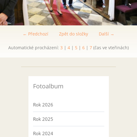
← Předchozí
Zpět do složky
Další →
Automatické procházení:
3
|
4
|
5
|
6
|
7
(čas ve vteřinách)
Fotoalbum
Rok 2026
Rok 2025
Rok 2024