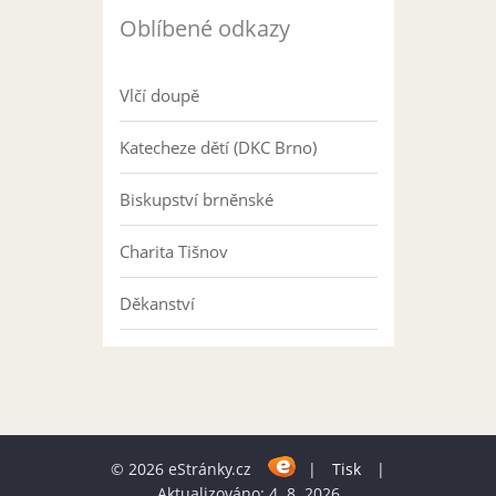
Oblíbené odkazy
Vlčí doupě
Katecheze dětí (DKC Brno)
Biskupství brněnské
Charita Tišnov
Děkanství
© 2026 eStránky.cz
|
Tisk
|
Aktualizováno: 4. 8. 2026