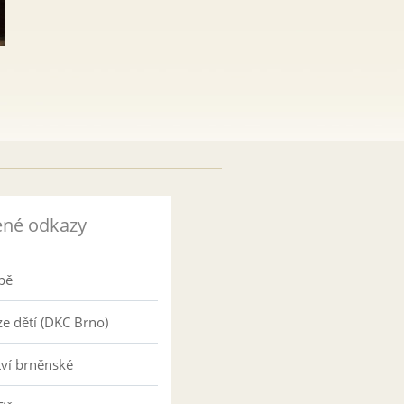
ené odkazy
pě
e dětí (DKC Brno)
tví brněnské