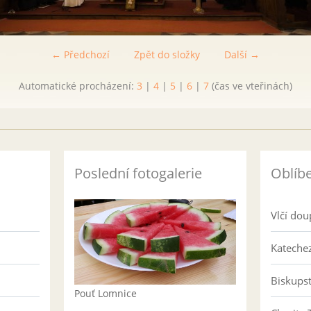
← Předchozí
Zpět do složky
Další →
Automatické procházení:
3
|
4
|
5
|
6
|
7
(čas ve vteřinách)
Poslední fotogalerie
Oblíb
Vlčí dou
Katechez
Biskups
Pouť Lomnice