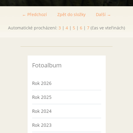
← Předchozí
Zpět do složky
Další →
Automatické procházení:
3
|
4
|
5
|
6
|
7
(čas ve vteřinách)
Fotoalbum
Rok 2026
Rok 2025
Rok 2024
Rok 2023