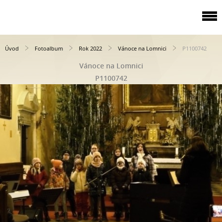
Úvod
Fotoalbum
Rok 2022
Vánoce na Lomnici
P1100742
Vánoce na Lomnici
P1100742