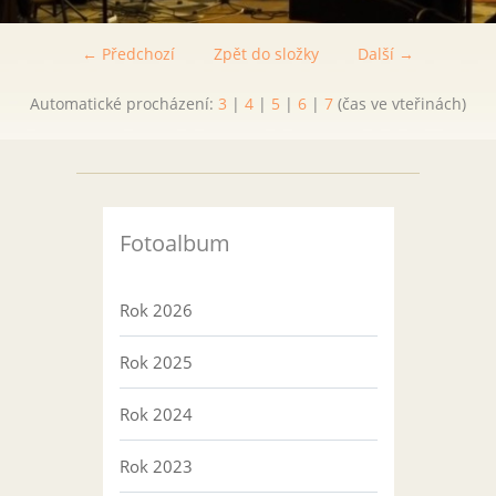
← Předchozí
Zpět do složky
Další →
Automatické procházení:
3
|
4
|
5
|
6
|
7
(čas ve vteřinách)
Fotoalbum
Rok 2026
Rok 2025
Rok 2024
Rok 2023