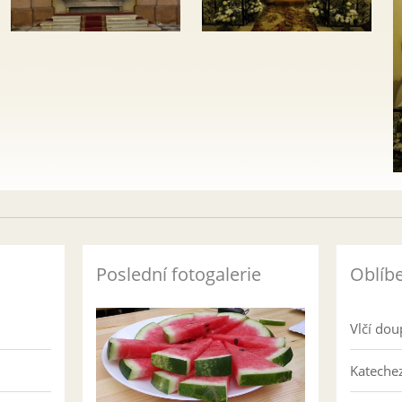
Poslední fotogalerie
Oblíb
Vlčí dou
Katechez