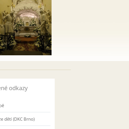
ené odkazy
pě
e dětí (DKC Brno)