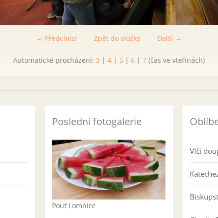
← Předchozí
Zpět do složky
Další →
Automatické procházení:
3
|
4
|
5
|
6
|
7
(čas ve vteřinách)
Poslední fotogalerie
Oblíb
Vlčí dou
Katechez
Biskups
Pouť Lomnice