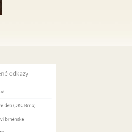
ené odkazy
pě
e dětí (DKC Brno)
tví brněnské