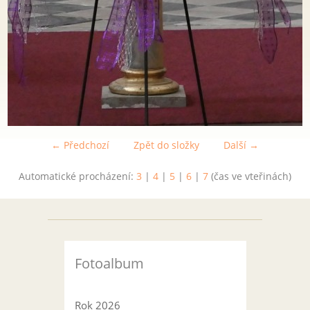
← Předchozí
Zpět do složky
Další →
Automatické procházení:
3
|
4
|
5
|
6
|
7
(čas ve vteřinách)
Fotoalbum
Rok 2026