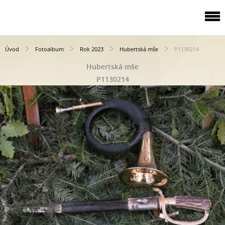
Úvod
Fotoalbum
Rok 2023
Hubertská mše
P1130214
Hubertská mše
P1130214