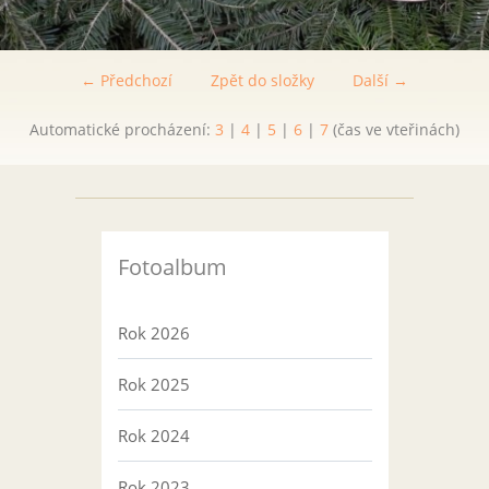
← Předchozí
Zpět do složky
Další →
Automatické procházení:
3
|
4
|
5
|
6
|
7
(čas ve vteřinách)
Fotoalbum
Rok 2026
Rok 2025
Rok 2024
Rok 2023