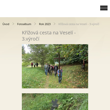
Úvod
Fotoalbum
Rok 2023
Křížová cesta na Veselí - 3.výročí
Křížová cesta na Veselí -
3.výročí