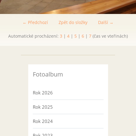
← Předchozí
Zpět do složky
Další →
Automatické procházení:
3
|
4
|
5
|
6
|
7
(čas ve vteřinách)
Fotoalbum
Rok 2026
Rok 2025
Rok 2024
Rok 2023