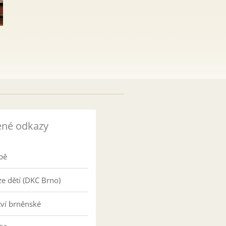
ené odkazy
pě
e dětí (DKC Brno)
tví brněnské