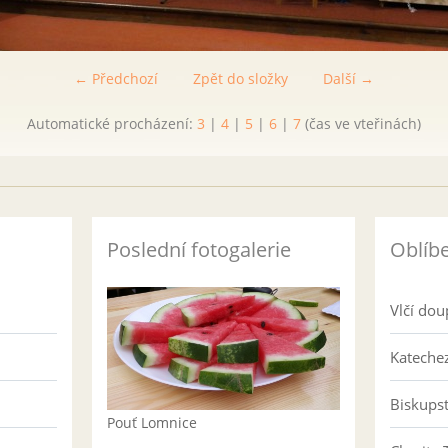
← Předchozí
Zpět do složky
Další →
Automatické procházení:
3
|
4
|
5
|
6
|
7
(čas ve vteřinách)
Poslední fotogalerie
Oblíb
Vlčí dou
Katechez
Biskups
Pouť Lomnice