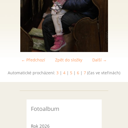
← Předchozí
Zpět do složky
Další →
Automatické procházení:
3
|
4
|
5
|
6
|
7
(čas ve vteřinách)
Fotoalbum
Rok 2026