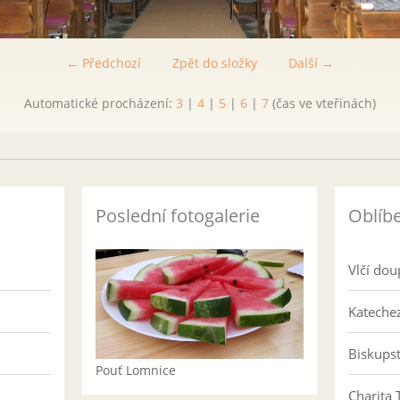
← Předchozí
Zpět do složky
Další →
Automatické procházení:
3
|
4
|
5
|
6
|
7
(čas ve vteřinách)
Poslední fotogalerie
Oblíb
Vlčí dou
Katechez
Biskups
Pouť Lomnice
Charita 