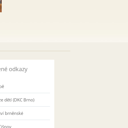
ené odkazy
pě
e dětí (DKC Brno)
tví brněnské
Tišnov