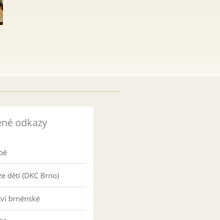
ené odkazy
pě
e dětí (DKC Brno)
tví brněnské