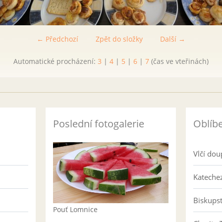
← Předchozí
Zpět do složky
Další →
Automatické procházení:
3
|
4
|
5
|
6
|
7
(čas ve vteřinách)
Poslední fotogalerie
Oblíb
Vlčí dou
Katechez
Biskups
Pouť Lomnice