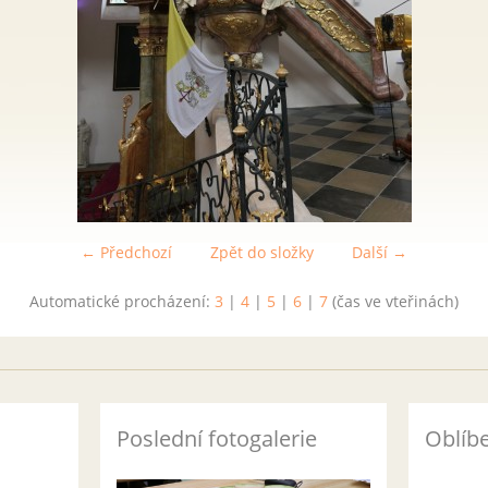
← Předchozí
Zpět do složky
Další →
Automatické procházení:
3
|
4
|
5
|
6
|
7
(čas ve vteřinách)
Poslední fotogalerie
Oblíb