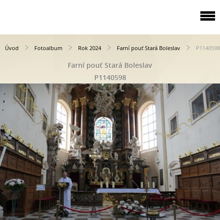
Úvod
Fotoalbum
Rok 2024
Farní pouť Stará Boleslav
P1140598
Farní pouť Stará Boleslav
P1140598