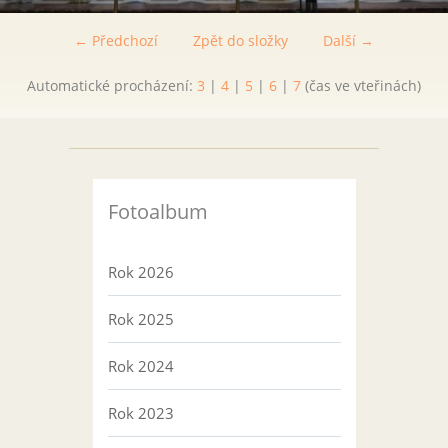
← Předchozí
Zpět do složky
Další →
Automatické procházení:
3
|
4
|
5
|
6
|
7
(čas ve vteřinách)
Fotoalbum
Rok 2026
Rok 2025
Rok 2024
Rok 2023