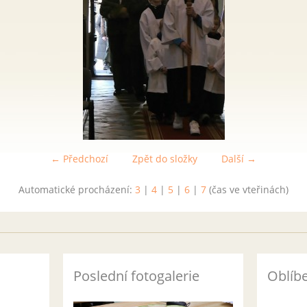
← Předchozí
Zpět do složky
Další →
Automatické procházení:
3
|
4
|
5
|
6
|
7
(čas ve vteřinách)
Poslední fotogalerie
Oblíb