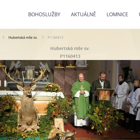
BOHOSLUŽBY
AKTUÁLNĚ
LOMNICE
Hubertská mše sv.
P1160413
Hubertská mše sv.
P1160413