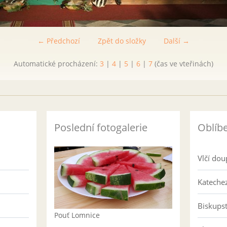
← Předchozí
Zpět do složky
Další →
Automatické procházení:
3
|
4
|
5
|
6
|
7
(čas ve vteřinách)
Poslední fotogalerie
Oblíb
Vlčí dou
Katechez
Biskups
Pouť Lomnice