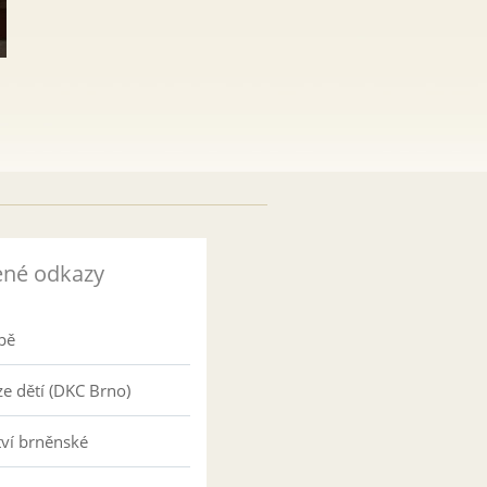
ené odkazy
pě
e dětí (DKC Brno)
tví brněnské