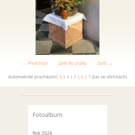
← Předchozí
Zpět do složky
Další →
Automatické procházení:
3
|
4
|
5
|
6
|
7
(čas ve vteřinách)
Fotoalbum
Rok 2026