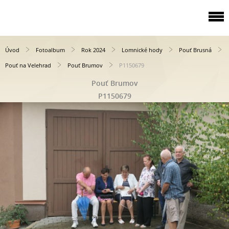
Úvod
Fotoalbum
Rok 2024
Lomnické hody
Pouť Brusná
Pouť na Velehrad
Pouť Brumov
P1150679
Pouť Brumov
P1150679